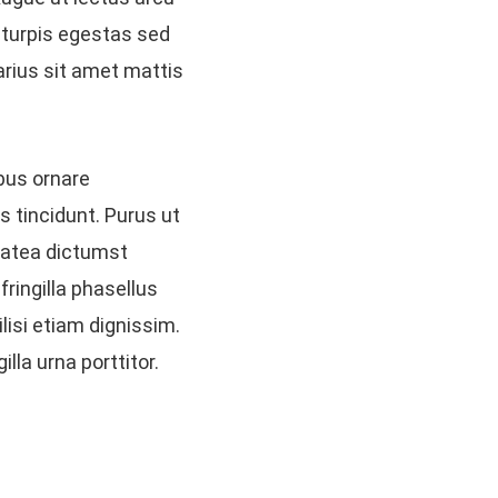
c turpis egestas sed
rius sit amet mattis
ibus ornare
s tincidunt. Purus ut
latea dictumst
ringilla phasellus
ilisi etiam dignissim.
lla urna porttitor.