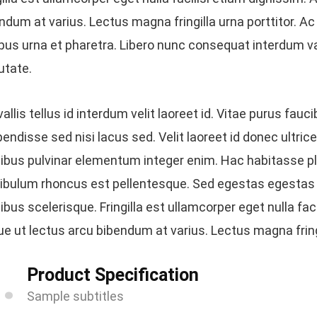
ndum at varius. Lectus magna fringilla urna porttitor. A
us urna et pharetra. Libero nunc consequat interdum va
utate.
allis tellus id interdum velit laoreet id. Vitae purus fauc
endisse sed nisi lacus sed. Velit laoreet id donec ultrice
ibus pulvinar elementum integer enim. Hac habitasse p
ibulum rhoncus est pellentesque. Sed egestas egestas f
ibus scelerisque. Fringilla est ullamcorper eget nulla fac
e ut lectus arcu bibendum at varius. Lectus magna fringi
2
Product Specification
Sample subtitles