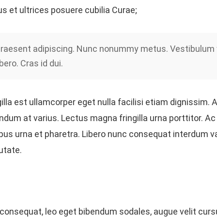
us et ultrices posuere cubilia Curae;
raesent adipiscing. Nunc nonummy metus. Vestibulum 
ibero. Cras id dui.
gilla est ullamcorper eget nulla facilisi etiam dignissim.
ndum at varius. Lectus magna fringilla urna porttitor. A
us urna et pharetra. Libero nunc consequat interdum va
utate.
consequat, leo eget bibendum sodales, augue velit curs