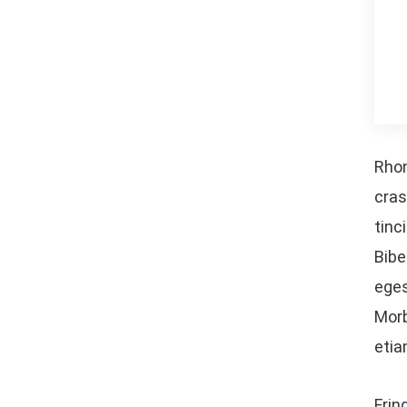
Rhon
cras
tinc
Bibe
eges
Morb
etia
Frin