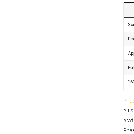
Sc
Dis
Ap
Fu
36
Phas
euis
erat
Phas