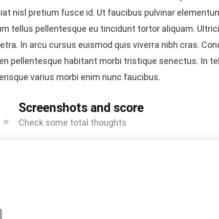
iat nisl pretium fusce id. Ut faucibus pulvinar elementu
um tellus pellentesque eu tincidunt tortor aliquam. Ultri
etra. In arcu cursus euismod quis viverra nibh cras. Co
en pellentesque habitant morbi tristique senectus. In tel
erisque varius morbi enim nunc faucibus.
1
Screenshots and score
Check some total thoughts