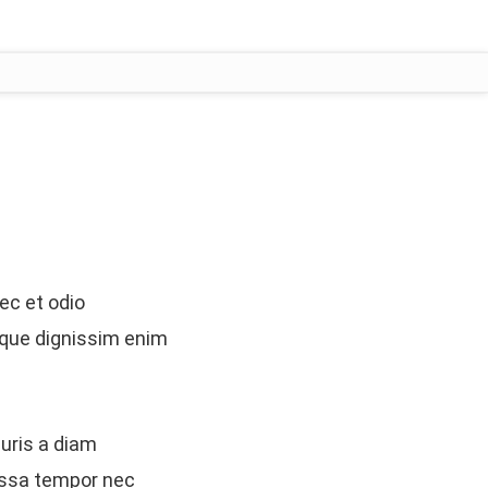
ec et odio
esque dignissim enim
auris a diam
assa tempor nec