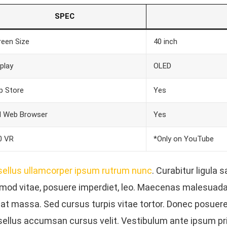
SPEC
reen Size
40 inch
play
OLED
p Store
Yes
ll Web Browser
Yes
0 VR
*Only on YouTube
ellus ullamcorper ipsum rutrum nunc
. Curabitur ligula s
mod vitae, posuere imperdiet, leo. Maecenas malesuad
 at massa. Sed cursus turpis vitae tortor. Donec posuere
ellus accumsan cursus velit. Vestibulum ante ipsum pri