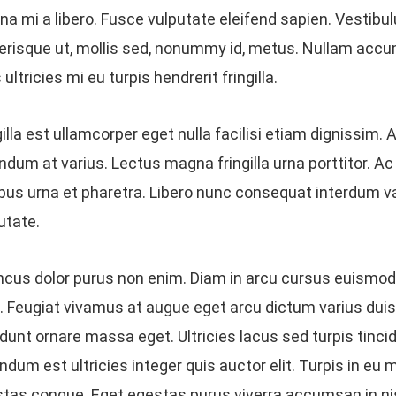
a mi a libero. Fusce vulputate eleifend sapien. Vestib
erisque ut, mollis sed, nonummy id, metus. Nullam accu
 ultricies mi eu turpis hendrerit fringilla.
gilla est ullamcorper eget nulla facilisi etiam dignissim.
ndum at varius. Lectus magna fringilla urna porttitor. A
us urna et pharetra. Libero nunc consequat interdum va
utate.
cus dolor purus non enim. Diam in arcu cursus euismod 
. Feugiat vivamus at augue eget arcu dictum varius duis
idunt ornare massa eget. Ultricies lacus sed turpis tincid
ndum est ultricies integer quis auctor elit. Turpis in e
tas congue. Eget egestas purus viverra accumsan in nisl