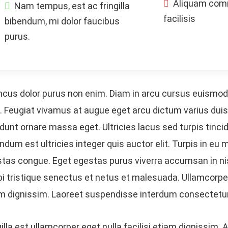
Aliquam com
Nam tempus, est ac fringilla
facilisis
bibendum, mi dolor faucibus
purus.
cus dolor purus non enim. Diam in arcu cursus euismod 
. Feugiat vivamus at augue eget arcu dictum varius duis
idunt ornare massa eget. Ultricies lacus sed turpis tincid
ndum est ultricies integer quis auctor elit. Turpis in e
tas congue. Eget egestas purus viverra accumsan in nisl
i tristique senectus et netus et malesuada. Ullamcorper 
m dignissim. Laoreet suspendisse interdum consectetur 
gilla est ullamcorper eget nulla facilisi etiam dignissim.