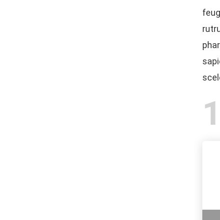
feug
rutr
phar
sapi
scel