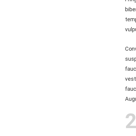
bibe
temp
vulp
Conv
susp
fauc
vest
fauc
Augu