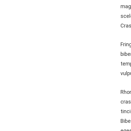
magn
scel
Cras
Frin
bibe
temp
vulp
Rhon
cras
tinc
Bibe
eges