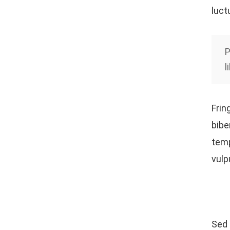
luct
P
l
Frin
bibe
temp
vulp
Sed 