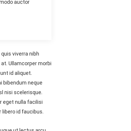
modo auctor
quis viverra nibh
 at. Ullamcorper morbi
unt id aliquet.
u mi bibendum neque
 nisi scelerisque.
eget nulla facilisi
libero id faucibus.
 Augue ut lectus arcu