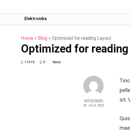
Elektronika
Home
»
Blog
»
Optimized for reading Layout
Optimized for reading
11418
0
News
Tinc
pell
sit.
WPADMIN
20. JÚLA 2023
Quis
maec