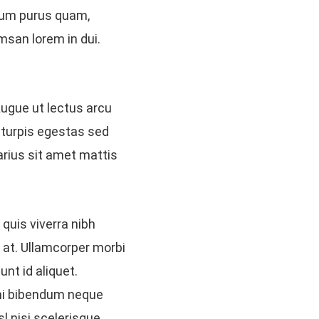
ulum purus quam,
msan lorem in dui.
 Augue ut lectus arcu
c turpis egestas sed
rius sit amet mattis
quis viverra nibh
 at. Ullamcorper morbi
unt id aliquet.
u mi bibendum neque
 nisi scelerisque.