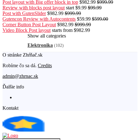
Post layout with Big offer block in top
$982.99
$999.99
Review with blocks post layout
start $9.99
$99.99
Post with GutenSlider
$982.99
$999.99
Gutencon Review with Autocontents
$59.99
$599.00
Corner Button Post Layout
$982.99
$999.99
Video Block Post layout
starts from $982.99
Show all categories
Elektronika
(102)
O stránke Zhŕňač.sk
Robíme čo sa dá.
Credits
admin@zhrnac.sk
Ďalšie info
Kontakt