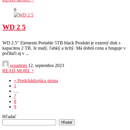
0
WD 2 5
WD 2.5" Elements Portable 5TB black Produkt je externý disk s
kapacitou 2 TB. Je malý, ľahký a tichý. Má dobrú cenu a funguje v
počítači aj v ...
wpadmin
12. septembra 2023
READ MORE +
« Predchádzajúca strana
1
…
7
8
9
Hľadať
Hľadať