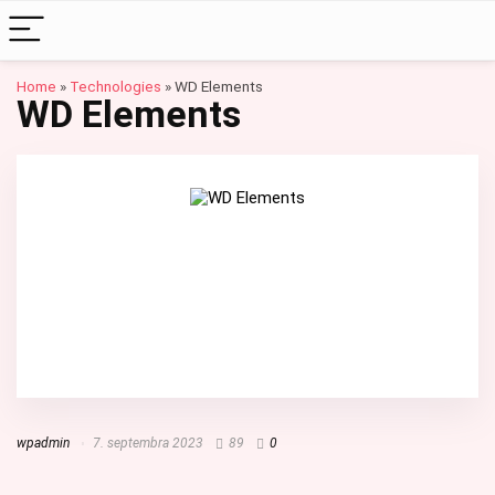
Home
»
Technologies
»
WD Elements
WD Elements
wpadmin
7. septembra 2023
89
0