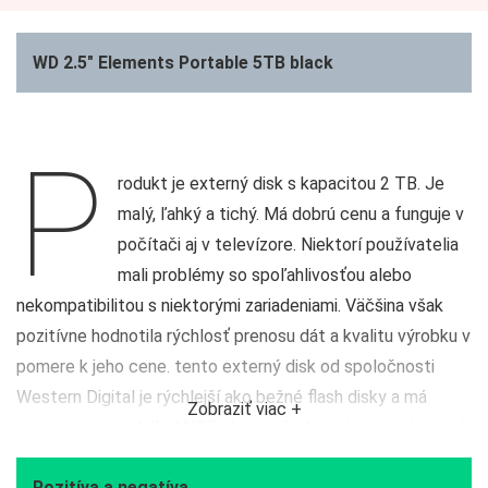
WD 2.5″ Elements Portable 5TB black
P
rodukt je externý disk s kapacitou 2 TB. Je
malý, ľahký a tichý. Má dobrú cenu a funguje v
počítači aj v televízore. Niektorí používatelia
mali problémy so spoľahlivosťou alebo
nekompatibilitou s niektorými zariadeniami. Väčšina však
pozitívne hodnotila rýchlosť prenosu dát a kvalitu výrobku v
pomere k jeho cene. tento externý disk od spoločnosti
Western Digital je rýchlejší ako bežné flash disky a má
Zobraziť viac +
pomerne pevný kábel USB. Je menší ako iné externé pevné
disky a takmer úplne nepočuteľný (pri dotyku cítiť jemné
Pozitíva a negatíva