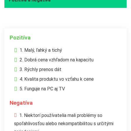
vibrácie). Na spodnej strane sú 4 malé gumové nožičky a
funguje aj s mobilným telefónom pomocou USB OTG. Má
nenápadný svetelný indikátor práce HDD, WD – zaručená
kvalita za dobrú cenu vzhľadom na kapacitu. Niektorí
používatelia počuli cvakanie, ale väčšina bola spokojná s
Pozitíva
bezproblémovou prevádzkou. Disk má malé rozmery, je
tichý, má nízku spotrebu a je ideálny na zálohovanie dát
1. Malý, ľahký a tichý
alebo archiváciu filmových súborov.
2. Dobrá cena vzhľadom na kapacitu
3. Rýchly prenos dát
4. Kvalita produktu vo vzťahu k cene
5. Funguje na PC aj TV
Negatíva
1. Niektorí používatelia mali problémy so
spoľahlivosťou alebo nekompatibilitou s určitými